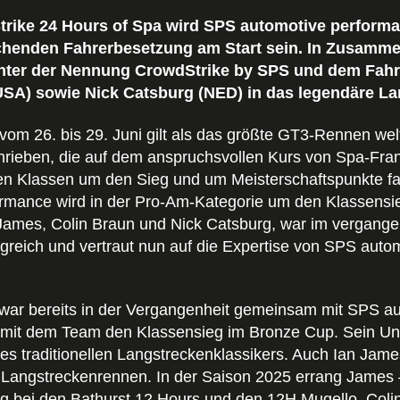
trike 24 Hours of Spa wird SPS automotive perform
henden Fahrerbesetzung am Start sein. In Zusammen
nter der Nennung CrowdStrike by SPS und dem Fahre
USA) sowie Nick Catsburg (NED) in das legendäre L
om 26. bis 29. Juni gilt als das größte GT3-Rennen we
hrieben, die auf dem anspruchsvollen Kurs von Spa-Fr
ren Klassen um den Sieg und um Meisterschaftspunkte
mance wird in der Pro-Am-Kategorie um den Klassensie
ames, Colin Braun und Nick Catsburg, war im vergangen
egreich und vertraut nun auf die Expertise von SPS aut
war bereits in der Vergangenheit gemeinsam mit SPS a
 mit dem Team den Klassensieg im Bronze Cup. Sein Un
es traditionellen Langstreckenklassikers. Auch Ian Jame
Langstreckenrennen. In der Saison 2025 errang James
ieg bei den Bathurst 12 Hours und den 12H Mugello. Colin