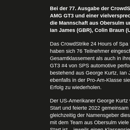
Bei der 77. Ausgabe der CrowdS
AMG GT3 und einer vielversprec
die Mannschaft aus Obersulm u
Ian James (GBR), Colin Braun (
Das CrowdStrike 24 Hours of Spa v
haben sich 76 Teilnehmer eingesc
Gesamtklassement als auch in ih
GT3 #4 von SPS automotive perfor
bestehend aus George Kurtz, Ian J
ebenfalls in der Pro-Am-Klasse si
Erfolg zu wiederholen.
Der US-Amerikaner George Kurtz 
Start und feierte 2022 gemeinsam
gleichzeitig der Namensgeber dies
mit dem Team aus Obersulm viele 
Start ist – jeweils einen Klassens