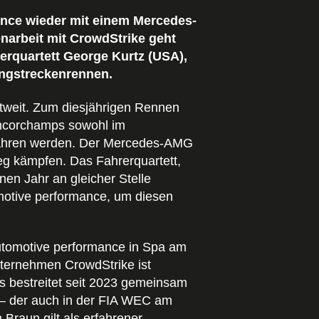
ance wieder mit einem Mercedes-
arbeit mit CrowdStrike geht
rquartett George Kurtz (USA),
angstreckenrennen.
ltweit. Zum diesjährigen Rennen
ancorchamps sowohl im
 fahren werden. Der Mercedes-AMG
g kämpfen. Das Fahrerquartett,
en Jahr an gleicher Stelle
omotive performance, um diesen
utomotive performance in Spa am
ternehmen CrowdStrike ist
s bestreitet seit 2023 gemeinsam
 – der auch in der FIA WEC am
 Braun gilt als erfahrener