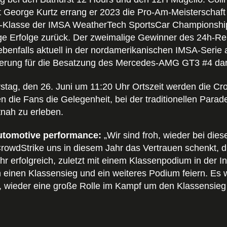
George Kurtz errang er 2023 die Pro-Am-Meisterschaft
TP-Klasse der IMSA WeatherTech SportsCar Championship 
lige Erfolge zurück. Der zweimalige Gewinner des 24h-
benfalls aktuell in der nordamerikanischen IMSA-Serie 
cherung für die Besatzung des Mercedes-AMG GT3 #4 dar
tag, den 26. Juni um 11:20 Uhr Ortszeit werden die Crow
n die Fans die Gelegenheit, bei der traditionellen Parad
nah zu erleben.
utomotive performance:
„Wir sind froh, wieder bei di
 CrowdStrike uns in diesem Jahr das Vertrauen schenkt, 
r erfolgreich, zuletzt mit einem Klassenpodium in der I
einen Klassensieg und ein weiteres Podium feiern. Es wi
h, wieder eine große Rolle im Kampf um den Klassensieg 