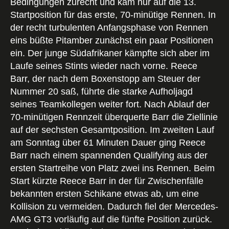
Bedingungen zurecht und kam nur auf die 13.
Startposition für das erste, 70-minütige Rennen. In
der recht turbulenten Anfangsphase von Rennen
eins büßte Pitamber zunächst ein paar Positionen
ein. Der junge Südafrikaner kämpfte sich aber im
Laufe seines Stints wieder nach vorne. Reece
Barr, der nach dem Boxenstopp am Steuer der
Nummer 20 saß, führte die starke Aufholjagd
seines Teamkollegen weiter fort. Nach Ablauf der
70-minütigen Rennzeit überquerte Barr die Ziellinie
auf der sechsten Gesamtposition. Im zweiten Lauf
am Sonntag über 61 Minuten Dauer ging Reece
Barr nach einem spannenden Qualifying aus der
ersten Startreihe von Platz zwei ins Rennen. Beim
Start kürzte Reece Barr in der für Zwischenfälle
bekannten ersten Schikane etwas ab, um eine
Kollision zu vermeiden. Dadurch fiel der Mercedes-
AMG GT3 vorläufig auf die fünfte Position zurück.